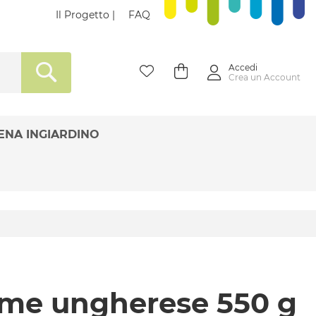
Il Progetto
|
FAQ
Accedi
Carrello
Crea un Account
SEARCH
ENA INGIARDINO
ame ungherese 550 g