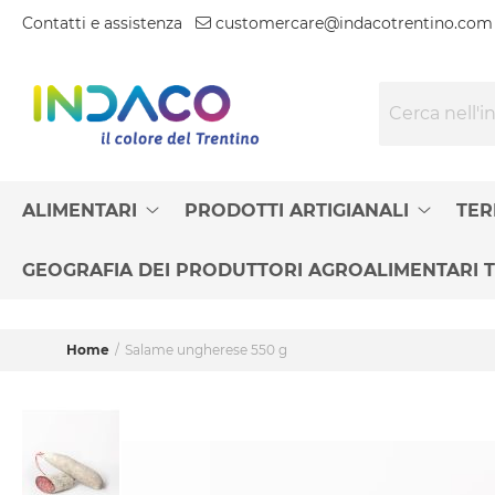
Contatti e assistenza
customercare@indacotrentino.com
Search
ALIMENTARI
PRODOTTI ARTIGIANALI
TER
GEOGRAFIA DEI PRODUTTORI AGROALIMENTARI T
Home
Salame ungherese 550 g
Vai
alla
fine
della