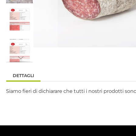
Vai
all'inizio
DETTAGLI
della
galleria
Siamo fieri di dichiarare che tutti i nostri prodotti so
di
immagini