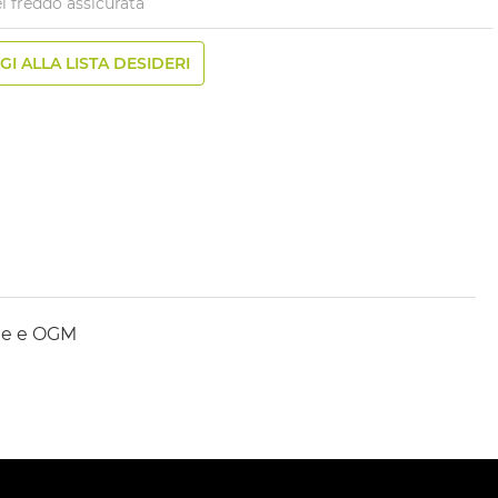
l freddo assicurata
I ALLA LISTA DESIDERI
tine e OGM