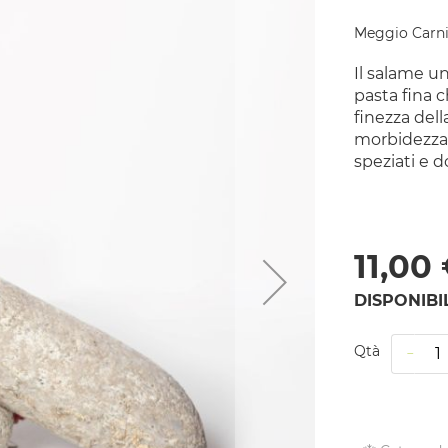
Meggio Carni
Il salame un
pasta fina c
finezza del
morbidezza 
speziati e d
11,00
DISPONIBI
Qtà