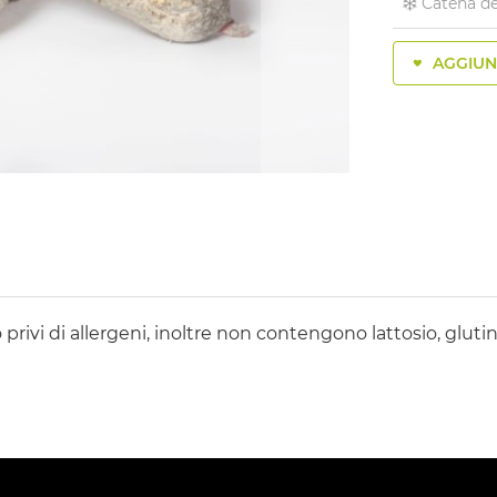
Catena de
AGGIUNG
no privi di allergeni, inoltre non contengono lattosio, glu